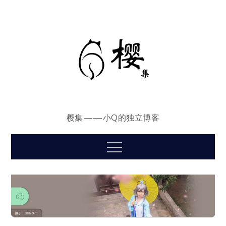
Skip
to
content
樱集——小Q的独立博客
Menu
摄影宅
春来发几枝
2017 年 6 月 17 日
Kanade-Q