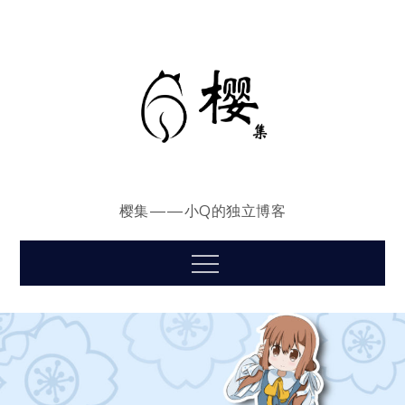
Skip
to
content
樱集——小Q的独立博客
Menu