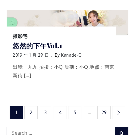
摄影宅
悠然的下午Vol.1
2019 年 1 月 29 日
By
Kanade-Q
出镜：九九 拍摄：小Q 后期：小Q 地点：南京
新街 […]
文
1
2
3
4
5
…
29
章
Search
Sear