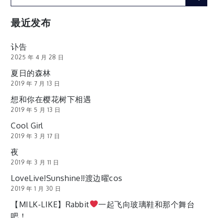
for:
分
最近发布
页
讣告
2025 年 4 月 28 日
夏日的森林
2019 年 7 月 13 日
想和你在樱花树下相遇
2019 年 5 月 13 日
Cool Girl
2019 年 3 月 17 日
夜
2019 年 3 月 11 日
LoveLive!Sunshine!!渡边曜cos
2019 年 1 月 30 日
【MILK-LIKE】Rabbit
一起飞向玻璃鞋和那个舞台
吧！