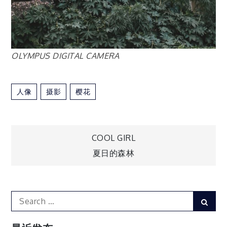
OLYMPUS DIGITAL CAMERA
人像
摄影
樱花
文
COOL GIRL
夏日的森林
章
导
Search
Sear
for:
航