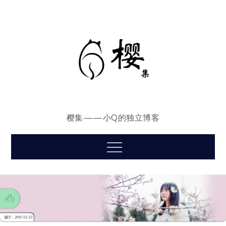
Skip
to
content
樱集——小Q的独立博客
Menu