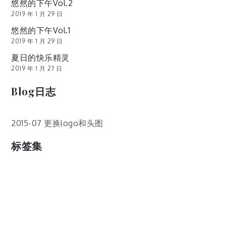
悠然的下午Vol.2
2019 年 1 月 29 日
悠然的下午Vol.1
2019 年 1 月 29 日
夏日的快乐精灵
2019 年 1 月 27 日
Blog日志
2015-07 更换logo和头图
标签集
cos
lumia
Lumia 820
photoshop
windows
wp8
云南
人像
动漫
博客娘
厦门
吐槽
圆神
壁纸
客机
感受
摄影
教程
新番