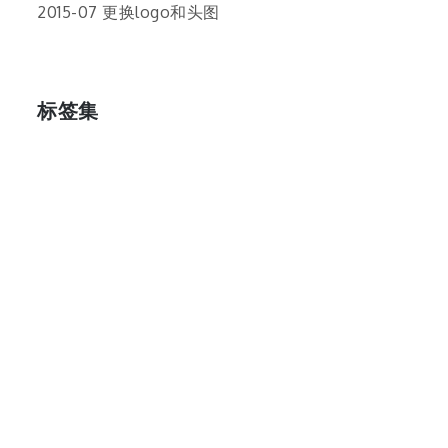
2015-07 更换logo和头图
标签集
cos
lumia
Lumia 820
photoshop
windows
wp8
云南
人像
动漫
博客娘
厦门
吐槽
圆神
壁纸
客机
感受
摄影
教程
新番
月亮
月刊少女野崎君
枣铃
樱花
满月
漫展
猫
玄武湖
玩具熊
盒子人
筒隐月子
粘土
红叶
绘画
花