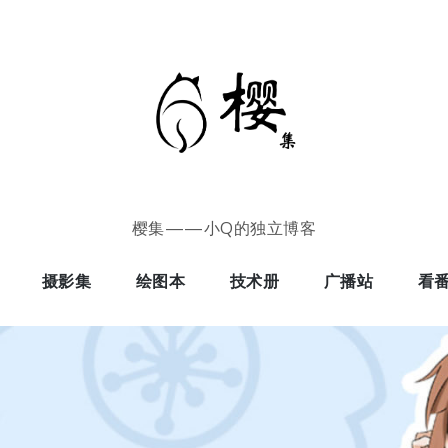
樱集——小Q的独立博客
摄影集
绘图本
技术册
广播站
看