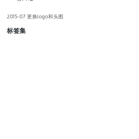
2015-07 更换logo和头图
标签集
cos
lumia
Lumia 820
photoshop
windows
wp8
云南
人像
动漫
博客娘
厦门
吐槽
圆神
壁纸
客机
感受
摄影
教程
新番
月亮
月刊少女野崎君
枣铃
樱花
满月
漫展
猫
玄武湖
玩具熊
盒子人
筒隐月子
粘土
红叶
绘画
花
花草
蓝天白云
设备
软件
阿卡林
雪
静物
风景
飞机
食物
鸟