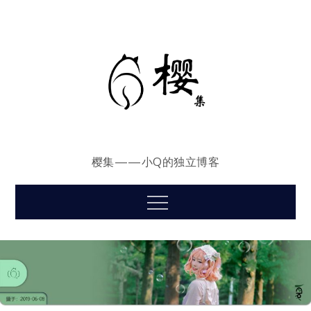
Skip
to
content
樱集——小Q的独立博客
Menu