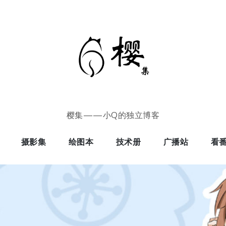
樱集——小Q的独立博客
摄影集
绘图本
技术册
广播站
看