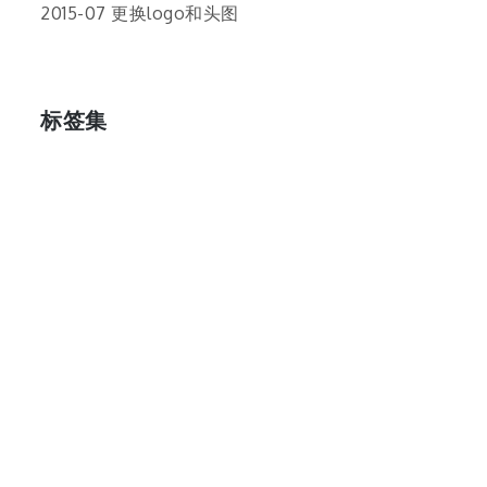
2015-07 更换logo和头图
标签集
cos
lumia
Lumia 820
photoshop
windows
wp8
云南
人像
动漫
博客娘
厦门
吐槽
圆神
壁纸
客机
感受
摄影
教程
新番
月亮
月刊少女野崎君
枣铃
樱花
满月
漫展
猫
玄武湖
玩具熊
盒子人
筒隐月子
粘土
红叶
绘画
花