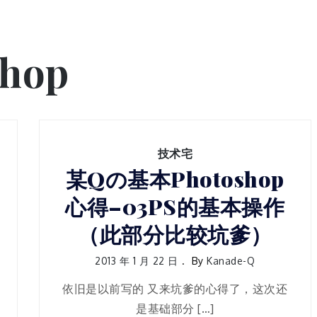
shop
技术宅
某Qの基本Photoshop
心得–03PS的基本操作
（此部分比较坑爹）
2013 年 1 月 22 日
By
Kanade-Q
依旧是以前写的 又来坑爹的心得了，这次还
是基础部分 […]