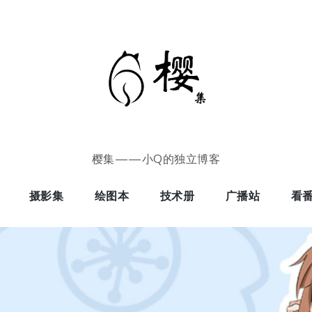
樱集——小Q的独立博客
摄影集
绘图本
技术册
广播站
看