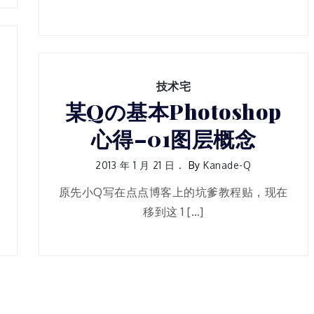
技术宅
某Qの基本Photoshop
心得–01图层概念
2013 年 1 月 21 日
By
Kanade-Q
原先小Q写在点点博客上的坑爹教程贴，现在
移到这 1 […]