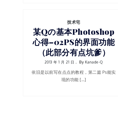
技术宅
某Qの基本Photoshop
心得–02PS的界面功能
（此部分有点坑爹）
2013 年 1 月 21 日
By
Kanade-Q
依旧是以前写在点点的教程，第二篇 Ps能实
现的功能 […]