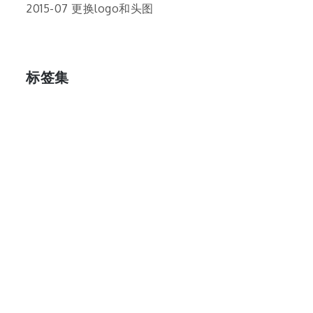
2015-07 更换logo和头图
标签集
cos
lumia
Lumia 820
photoshop
windows
wp8
云南
人像
动漫
博客娘
厦门
吐槽
圆神
壁纸
客机
感受
摄影
教程
新番
月亮
月刊少女野崎君
枣铃
樱花
满月
漫展
猫
玄武湖
玩具熊
盒子人
筒隐月子
粘土
红叶
绘画
花