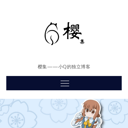
Skip
to
content
樱集——小Q的独立博客
Menu