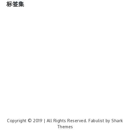
标签集
cos
lumia
Lumia 820
photoshop
windows
wp8
云南
人像
动漫
博客娘
厦门
吐槽
圆神
壁纸
客机
感受
摄影
教程
新番
月亮
月刊少女野崎君
枣铃
樱花
满月
漫展
猫
玄武湖
玩具熊
盒子人
筒隐月子
粘土
红叶
绘画
花
花草
蓝天白云
设备
软件
阿卡林
雪
静物
风景
飞机
食物
鸟
Copyright © 2019 | All Rights Reserved. Fabulist by
Shark
Themes