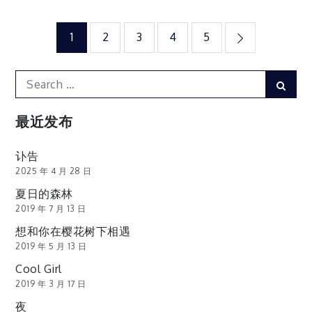
文
1
2
3
4
5
章
Search
Sear
for:
分
最近发布
页
讣告
2025 年 4 月 28 日
夏日的森林
2019 年 7 月 13 日
想和你在樱花树下相遇
2019 年 5 月 13 日
Cool Girl
2019 年 3 月 17 日
夜