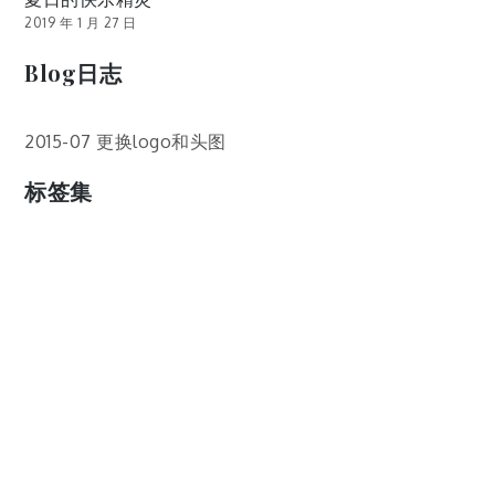
2019 年 1 月 27 日
Blog日志
2015-07 更换logo和头图
标签集
cos
lumia
Lumia 820
photoshop
windows
wp8
云南
人像
动漫
博客娘
厦门
吐槽
圆神
壁纸
客机
感受
摄影
教程
新番
月亮
月刊少女野崎君
枣铃
樱花
满月
漫展
猫
玄武湖
玩具熊
盒子人
筒隐月子
粘土
红叶
绘画
花
花草
蓝天白云
设备
软件