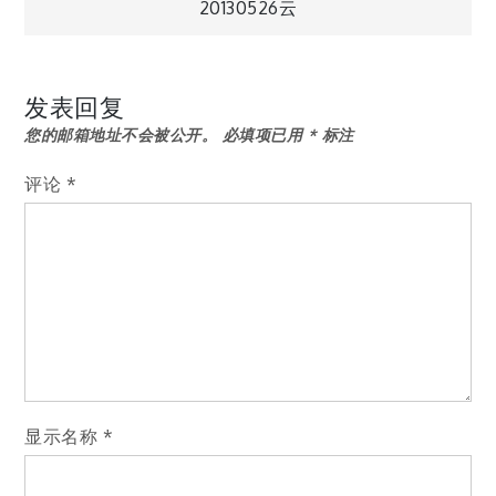
20130526云
章
导
发表回复
您的邮箱地址不会被公开。
必填项已用
*
标注
航
评论
*
显示名称
*