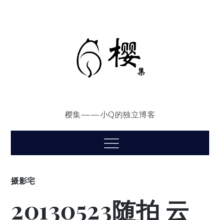
Skip
to
content
樱集——小Q的独立博客
Menu
摄影宅
20130523随拍 云