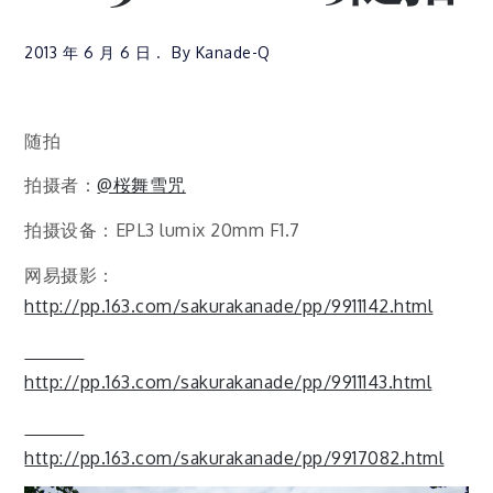
2013 年 6 月 6 日
By
Kanade-Q
随拍
拍摄者：
@桜舞雪咒
拍摄设备：EPL3 lumix 20mm F1.7
网易摄影：
http://pp.163.com/sakurakanade/pp/9911142.html
http://pp.163.com/sakurakanade/pp/9911143.html
http://pp.163.com/sakurakanade/pp/9917082.html