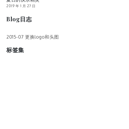
2019 年 1 月 27 日
Blog日志
2015-07 更换logo和头图
标签集
cos
lumia
Lumia 820
photoshop
windows
wp8
云南
人像
动漫
博客娘
厦门
吐槽
圆神
壁纸
客机
感受
摄影
教程
新番
月亮
月刊少女野崎君
枣铃
樱花
满月
漫展
猫
玄武湖
玩具熊
盒子人
筒隐月子
粘土
红叶
绘画
花
花草
蓝天白云
设备
软件