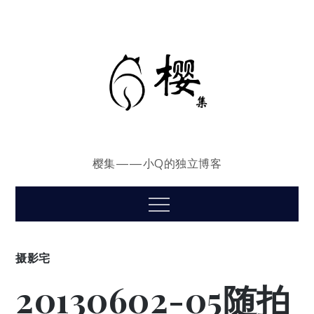
Skip
to
content
樱集——小Q的独立博客
Menu
摄影宅
20130602-05随拍