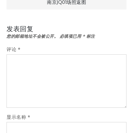
南京JQ01场照返图
章
导
发表回复
您的邮箱地址不会被公开。
必填项已用
*
标注
航
评论
*
显示名称
*