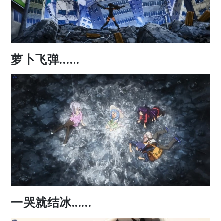
萝卜飞弹……
一哭就结冰……