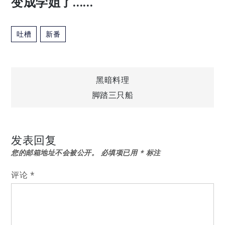
变成学姐了……
吐槽
新番
文
黑暗料理
脚踏三只船
章
导
发表回复
您的邮箱地址不会被公开。
必填项已用
*
标注
航
评论
*