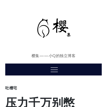
Skip
to
content
樱集——小Q的独立博客
Menu
吐槽宅
压力千万别憋