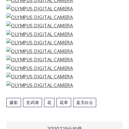
摄影
玄武湖
花
花草
蓝天白云
20130729云拍摄