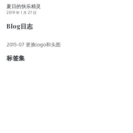
夏日的快乐精灵
2019 年 1 月 27 日
Blog日志
2015-07 更换logo和头图
标签集
cos
lumia
Lumia 820
photoshop
windows
wp8
云南
人像
动漫
博客娘
厦门
吐槽
圆神
壁纸
客机
感受
摄影
教程
新番
月亮
月刊少女野崎君
枣铃
樱花
满月
漫展
猫
玄武湖
玩具熊
盒子人
筒隐月子
粘土