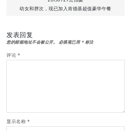
文
幼女和胖次，现已加入肯德基超值豪华午餐
章
导
发表回复
您的邮箱地址不会被公开。
必填项已用
*
标注
航
评论
*
显示名称
*