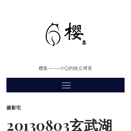
Skip
to
content
樱集——小Q的独立博客
Menu
摄影宅
20130803玄武湖