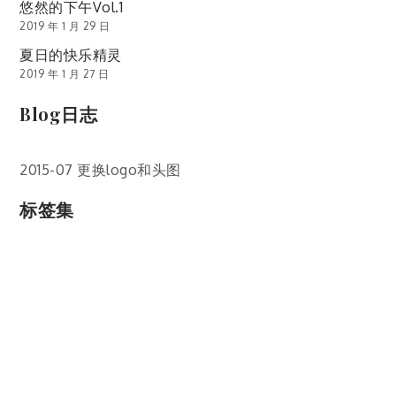
悠然的下午Vol.1
2019 年 1 月 29 日
夏日的快乐精灵
2019 年 1 月 27 日
Blog日志
2015-07 更换logo和头图
标签集
cos
lumia
Lumia 820
photoshop
windows
wp8
云南
人像
动漫
博客娘
厦门
吐槽
圆神
壁纸
客机
感受
摄影
教程
新番
月亮
月刊少女野崎君
枣铃
樱花
满月
漫展