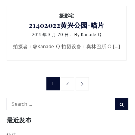
摄影宅
21402022黄兴公园-喵片
2014 年 3 月 20 日
By
Kanade-Q
拍摄者：@Kanade-Q 拍摄设备：奥林巴斯 O […]
文
1
2
章
Search
Sear
for:
分
最近发布
页