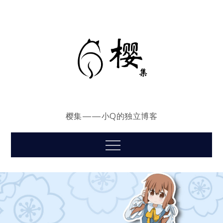
Skip
to
content
樱集——小Q的独立博客
Menu