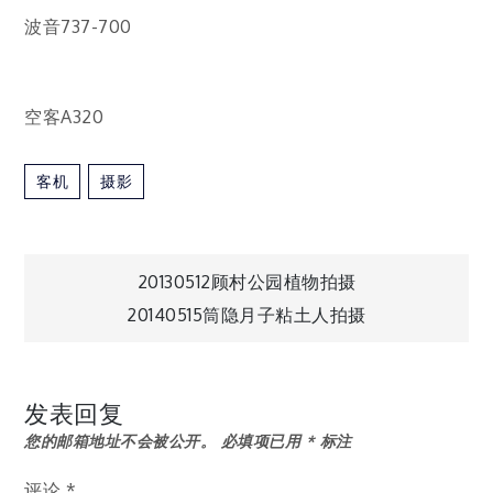
波音737-700
空客A320
客机
摄影
文
20130512顾村公园植物拍摄
20140515筒隐月子粘土人拍摄
章
导
发表回复
您的邮箱地址不会被公开。
必填项已用
*
标注
航
评论
*