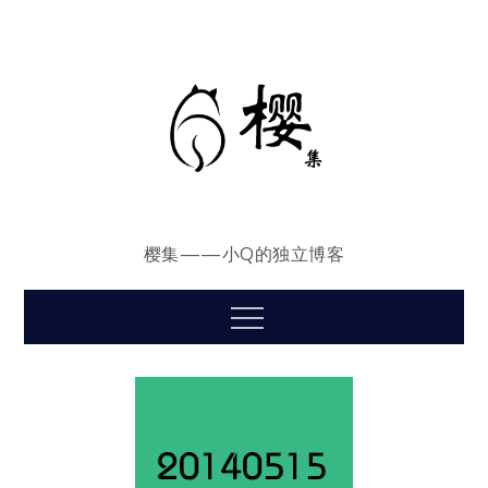
Skip
to
content
樱集——小Q的独立博客
Menu