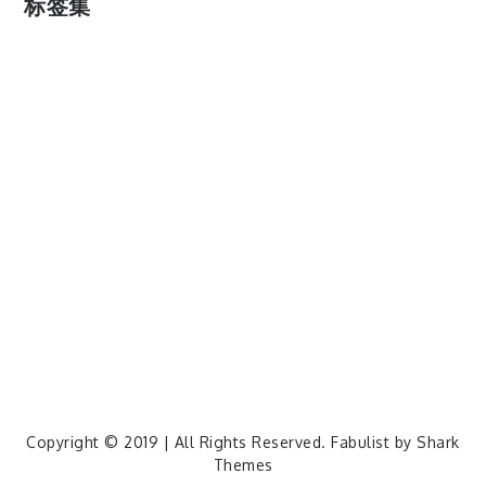
标签集
cos
lumia
Lumia 820
photoshop
windows
wp8
云南
人像
动漫
博客娘
厦门
吐槽
圆神
壁纸
客机
感受
摄影
教程
新番
月亮
月刊少女野崎君
枣铃
樱花
满月
漫展
猫
玄武湖
玩具熊
盒子人
筒隐月子
粘土
红叶
绘画
花
花草
蓝天白云
设备
软件
阿卡林
雪
静物
风景
飞机
食物
鸟
Copyright © 2019 | All Rights Reserved. Fabulist by
Shark
Themes