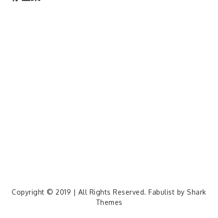
cos
lumia
Lumia 820
photoshop
windows
wp8
云南
人像
动漫
博客娘
厦门
吐槽
圆神
壁纸
客机
感受
摄影
教程
新番
月亮
月刊少女野崎君
枣铃
樱花
满月
漫展
猫
玄武湖
玩具熊
盒子人
筒隐月子
粘土
红叶
绘画
花
花草
蓝天白云
设备
软件
阿卡林
雪
静物
风景
飞机
食物
鸟
Copyright © 2019 | All Rights Reserved. Fabulist by
Shark
Themes