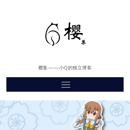
Skip
to
content
樱集——小Q的独立博客
Menu