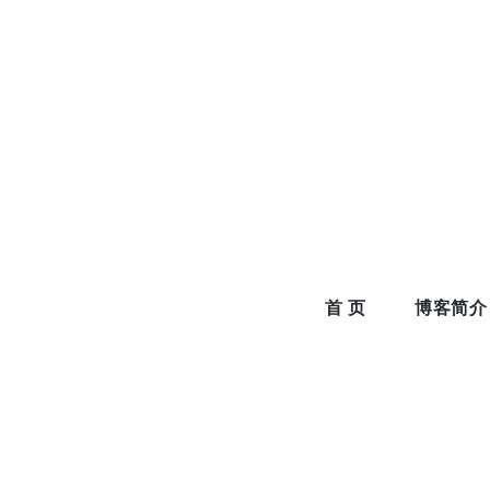
Skip
to
content
首 页
博客简介