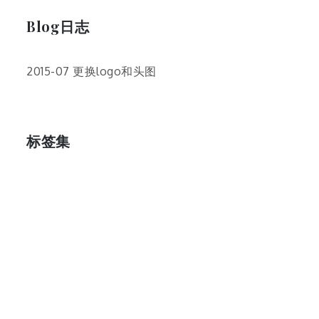
Blog日志
2015-07 更换logo和头图
标签集
cos
lumia
Lumia 820
photoshop
windows
wp8
云南
人像
动漫
博客娘
厦门
吐槽
圆神
壁纸
客机
感受
摄影
教程
新番
月亮
月刊少女野崎君
枣铃
樱花
满月