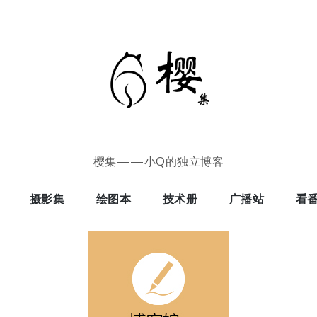
樱集——小Q的独立博客
摄影集
绘图本
技术册
广播站
看