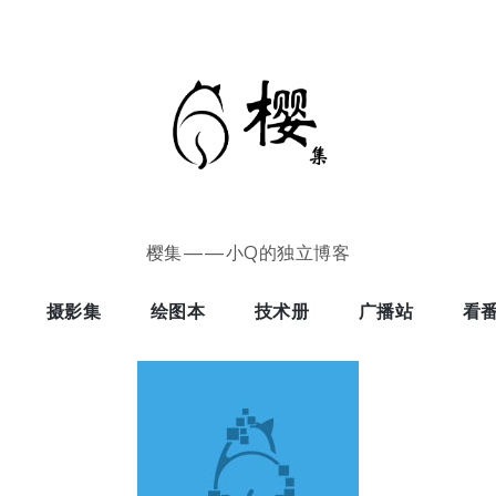
樱集——小Q的独立博客
摄影集
绘图本
技术册
广播站
看