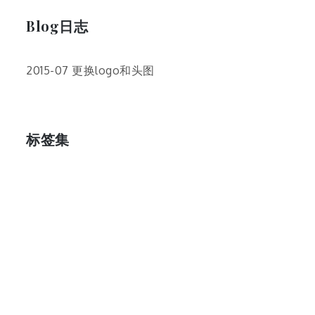
Blog日志
2015-07 更换logo和头图
标签集
cos
lumia
Lumia 820
photoshop
windows
wp8
云南
人像
动漫
博客娘
厦门
吐槽
圆神
壁纸
客机
感受
摄影
教程
新番
月亮
月刊少女野崎君
枣铃
樱花
满月