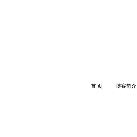
Skip
to
content
首 页
博客简介