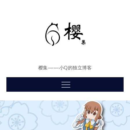
Skip
to
content
樱集——小Q的独立博客
Menu