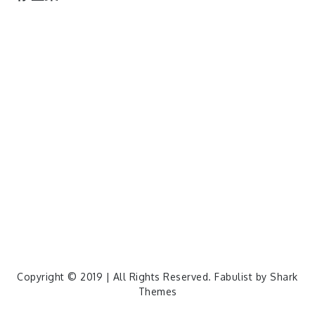
cos
lumia
Lumia 820
photoshop
windows
wp8
云南
人像
动漫
博客娘
厦门
吐槽
圆神
壁纸
客机
感受
摄影
教程
新番
月亮
月刊少女野崎君
枣铃
樱花
满月
漫展
猫
玄武湖
玩具熊
盒子人
筒隐月子
粘土
红叶
绘画
花
花草
蓝天白云
设备
软件
阿卡林
雪
静物
风景
飞机
食物
鸟
Copyright © 2019 | All Rights Reserved. Fabulist by
Shark
Themes