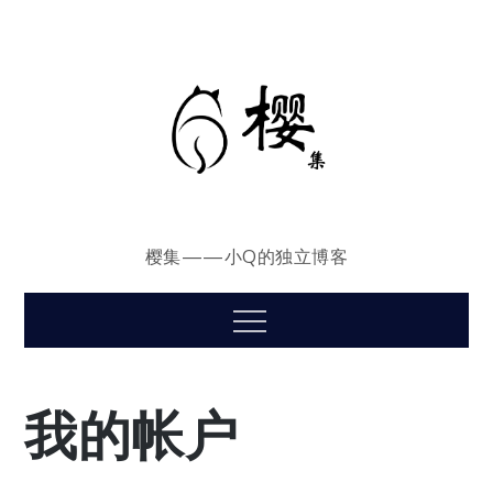
Skip
to
content
樱集——小Q的独立博客
Menu
我的帐户