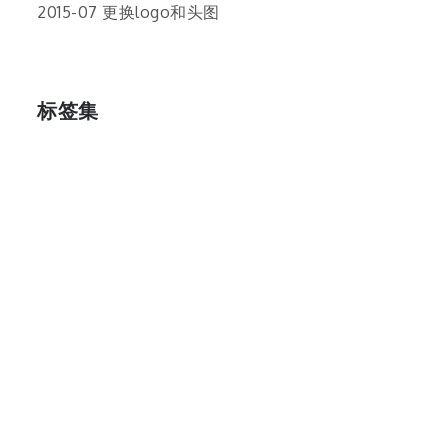
2015-07 更换logo和头图
标签集
cos
lumia
Lumia 820
photoshop
windows
wp8
云南
人像
动漫
博客娘
厦门
吐槽
圆神
壁纸
客机
感受
摄影
教程
新番
月亮
月刊少女野崎君
枣铃
樱花
满月
漫展
猫
玄武湖
玩具熊
盒子人
筒隐月子
粘土
红叶
绘画
花