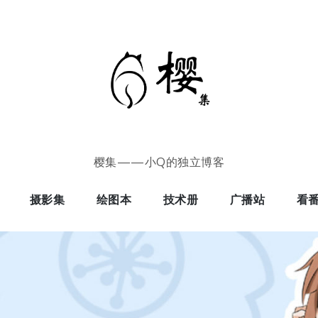
樱集——小Q的独立博客
摄影集
绘图本
技术册
广播站
看