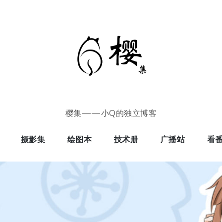
樱集——小Q的独立博客
摄影集
绘图本
技术册
广播站
看