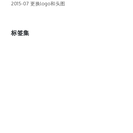
2015-07 更换logo和头图
标签集
cos
lumia
Lumia 820
photoshop
windows
wp8
云南
人像
动漫
博客娘
厦门
吐槽
圆神
壁纸
客机
感受
摄影
教程
新番
月亮
月刊少女野崎君
枣铃
樱花
满月
漫展
猫
玄武湖
玩具熊
盒子人
筒隐月子
粘土
红叶
绘画
花