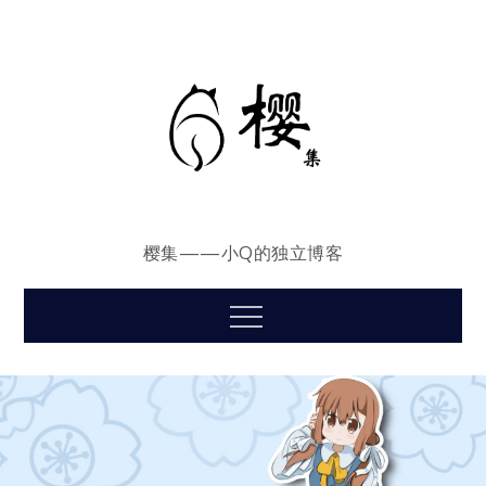
Skip
to
content
樱集——小Q的独立博客
Menu