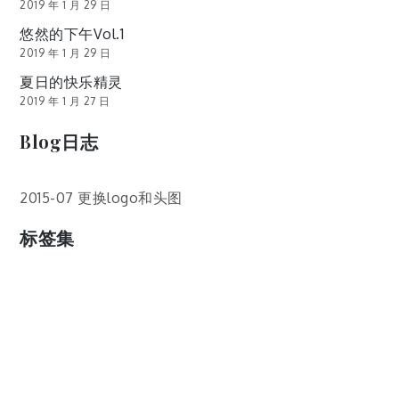
2019 年 1 月 29 日
悠然的下午Vol.1
2019 年 1 月 29 日
夏日的快乐精灵
2019 年 1 月 27 日
Blog日志
2015-07 更换logo和头图
标签集
cos
lumia
Lumia 820
photoshop
windows
wp8
云南
人像
动漫
博客娘
厦门
吐槽
圆神
壁纸
客机
感受
摄影
教程
新番