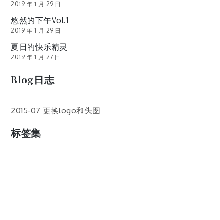
2019 年 1 月 29 日
悠然的下午Vol.1
2019 年 1 月 29 日
夏日的快乐精灵
2019 年 1 月 27 日
Blog日志
2015-07 更换logo和头图
标签集
cos
lumia
Lumia 820
photoshop
windows
wp8
云南
人像
动漫
博客娘
厦门
吐槽
圆神
壁纸
客机
感受
摄影
教程
新番