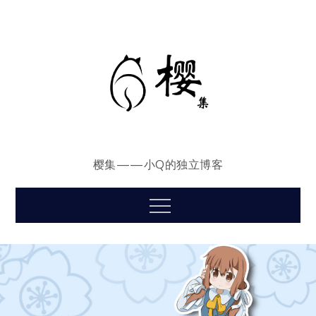
Skip
to
content
樱集——小Q的独立博客
Menu