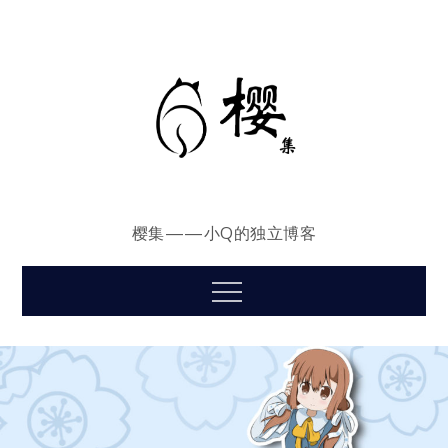
Skip
to
content
樱集——小Q的独立博客
Menu