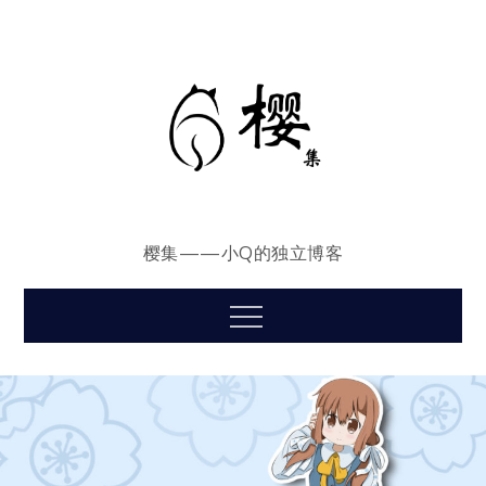
Skip
to
content
樱集——小Q的独立博客
Menu