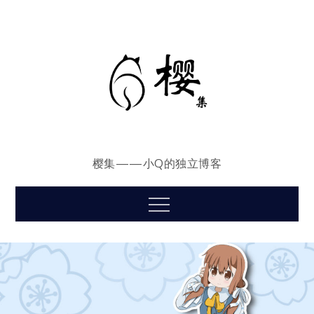
Skip
to
content
樱集——小Q的独立博客
Menu