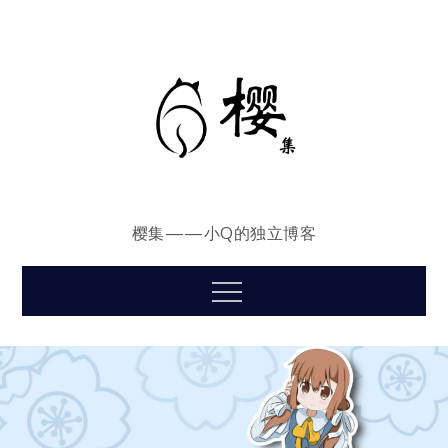
Skip
to
content
樱集——小Q的独立博客
Menu