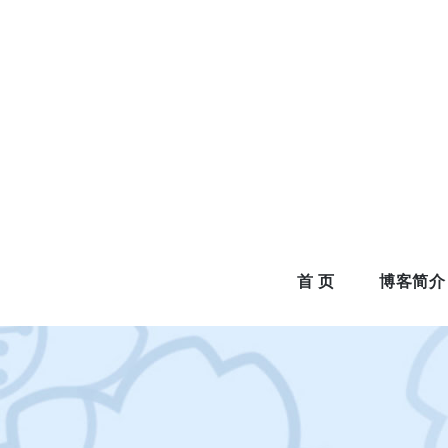
Skip
to
content
首 页
博客简介