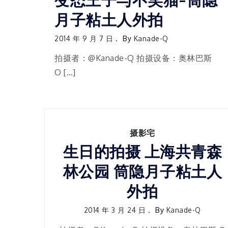
月子粘土人外拍
2014 年 9 月 7 日
By
Kanade-Q
拍摄者：@Kanade-Q 拍摄设备：奥林巴斯
O […]
摄影宅
生日的拍摄 上海共青森
林公园 筒隐月子粘土人
外拍
2014 年 3 月 24 日
By
Kanade-Q