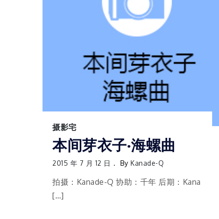
摄影宅
本间芽衣子·海螺曲
2015 年 7 月 12 日
By
Kanade-Q
拍摄：Kanade-Q 协助：千年 后期：Kana
[…]