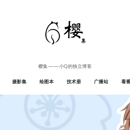
樱集——小Q的独立博客
摄影集
绘图本
技术册
广播站
看