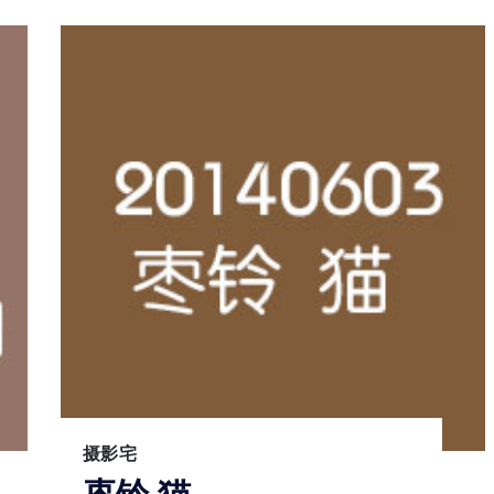
摄影宅
枣铃 猫