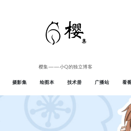
樱集——小Q的独立博客
摄影集
绘图本
技术册
广播站
看