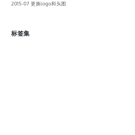
2015-07 更换logo和头图
标签集
cos
lumia
Lumia 820
photoshop
windows
wp8
云南
人像
动漫
博客娘
厦门
吐槽
圆神
壁纸
客机
感受
摄影
教程
新番
月亮
月刊少女野崎君
枣铃
樱花
满月
漫展
猫
玄武湖
玩具熊
盒子人
筒隐月子
粘土
红叶
绘画
花