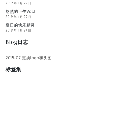
2019 年 1 月 29 日
悠然的下午Vol.1
2019 年 1 月 29 日
夏日的快乐精灵
2019 年 1 月 27 日
Blog日志
2015-07 更换logo和头图
标签集
cos
lumia
Lumia 820
photoshop
windows
wp8
云南
人像
动漫
博客娘
厦门
吐槽
圆神
壁纸
客机
感受
摄影
教程
新番