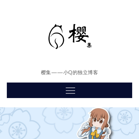
Skip
to
content
樱集——小Q的独立博客
Menu