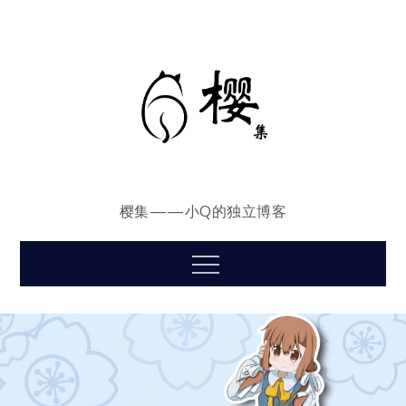
Skip
to
content
樱集——小Q的独立博客
Menu