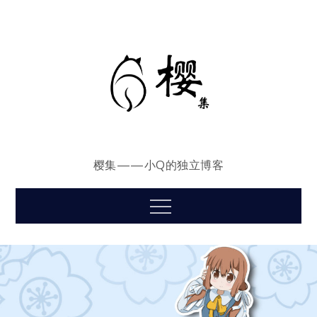
Skip
to
content
樱集——小Q的独立博客
Menu