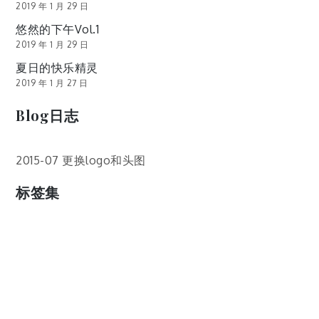
2019 年 1 月 29 日
悠然的下午Vol.1
2019 年 1 月 29 日
夏日的快乐精灵
2019 年 1 月 27 日
Blog日志
2015-07 更换logo和头图
标签集
cos
lumia
Lumia 820
photoshop
windows
wp8
云南
人像
动漫
博客娘
厦门
吐槽
圆神
壁纸
客机
感受
摄影
教程
新番