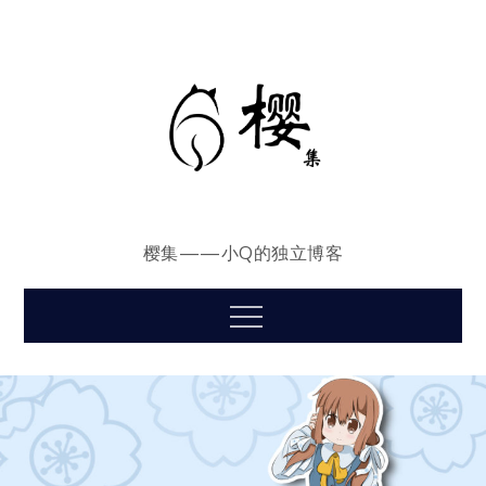
Skip
to
content
樱集——小Q的独立博客
Menu