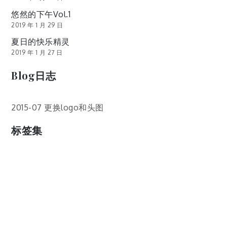
悠然的下午Vol.1
2019 年 1 月 29 日
夏日的快乐精灵
2019 年 1 月 27 日
Blog日志
2015-07 更换logo和头图
标签集
cos
lumia
Lumia 820
photoshop
windows
wp8
云南
人像
动漫
博客娘
厦门
吐槽
圆神
壁纸
客机
感受
摄影
教程
新番
月亮
月刊少女野崎君
枣铃
樱花
满月
漫展