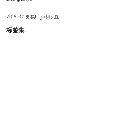
2015-07 更换logo和头图
标签集
cos
lumia
Lumia 820
photoshop
windows
wp8
云南
人像
动漫
博客娘
厦门
吐槽
圆神
壁纸
客机
感受
摄影
教程
新番
月亮
月刊少女野崎君
枣铃
樱花
满月
漫展
猫
玄武湖
玩具熊
盒子人
筒隐月子
粘土
红叶
绘画
花
花草
蓝天白云
设备
软件
阿卡林
雪
静物
风景
飞机
食物
鸟