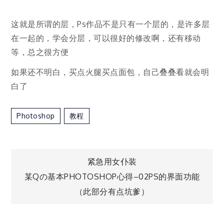
这就是所谓的层，Ps作品不是只有一个层的，是许多层
在一起的，学会分层，可以很好的修改啊，还有移动
等，总之很方便
如果还不明白，买点火腿买点面包，自己叠叠看就会明
白了
Photoshop
教程
文
紧急用女仆装
某Qの基本PHOTOSHOP心得–02PS的界面功能
章
（此部分有点坑爹）
导