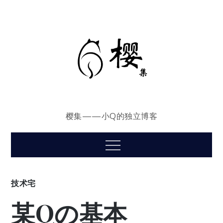
Skip
to
content
樱集——小Q的独立博客
Menu
技术宅
某Qの基本