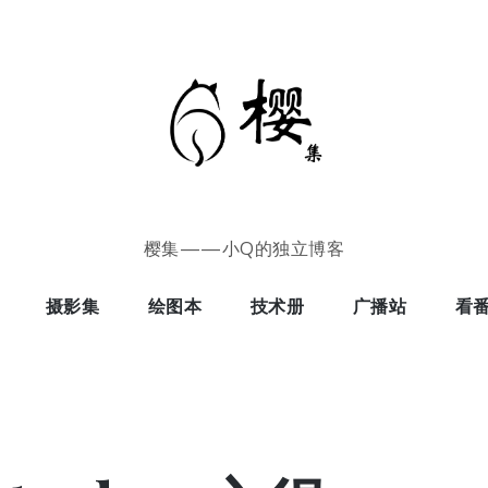
樱集——小Q的独立博客
摄影集
绘图本
技术册
广播站
看