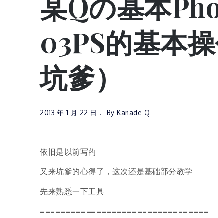
某Qの基本Pho
03PS的基本
坑爹）
2013 年 1 月 22 日
By
Kanade-Q
依旧是以前写的
又来坑爹的心得了，这次还是基础部分教学
先来熟悉一下工具
=================================