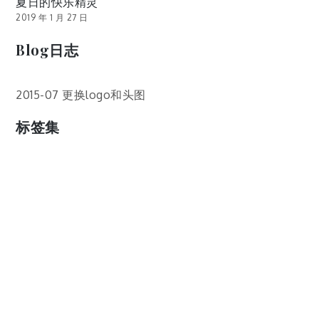
夏日的快乐精灵
2019 年 1 月 27 日
Blog日志
2015-07 更换logo和头图
标签集
cos
lumia
Lumia 820
photoshop
windows
wp8
云南
人像
动漫
博客娘
厦门
吐槽
圆神
壁纸
客机
感受
摄影
教程
新番
月亮
月刊少女野崎君
枣铃
樱花
满月
漫展
猫
玄武湖
玩具熊
盒子人
筒隐月子
粘土
红叶
绘画
花
花草
蓝天白云
设备
软件