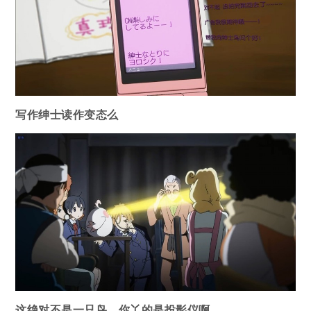
写作绅士读作变态么
这绝对不是一只鸟，你丫的是投影仪啊