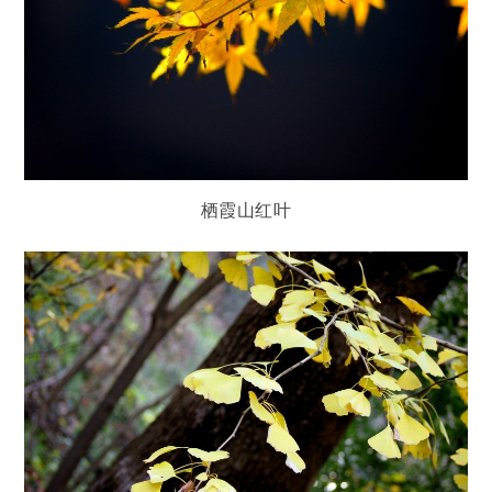
栖霞山红叶