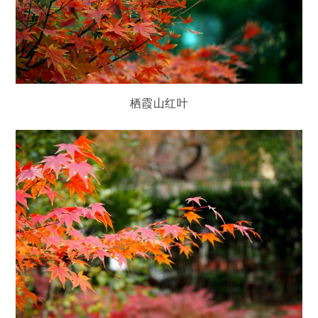
栖霞山红叶