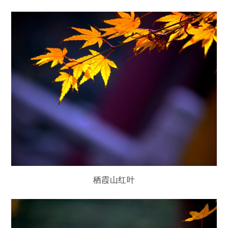
栖霞山红叶