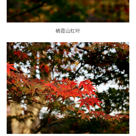
栖霞山红叶