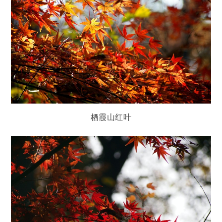
栖霞山红叶