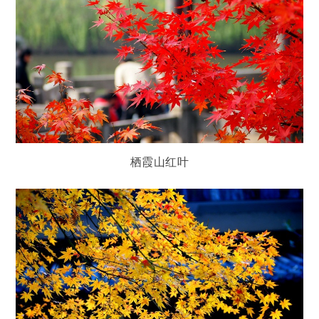
栖霞山红叶