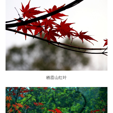
栖霞山红叶