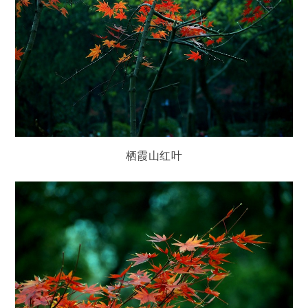
栖霞山红叶