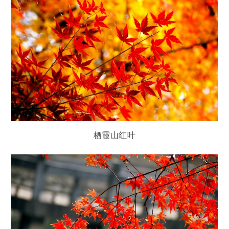
栖霞山红叶