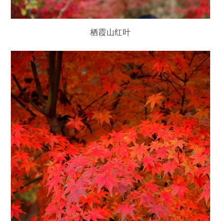
栖霞山红叶