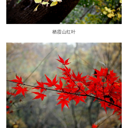
栖霞山红叶