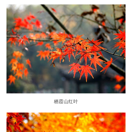
栖霞山红叶