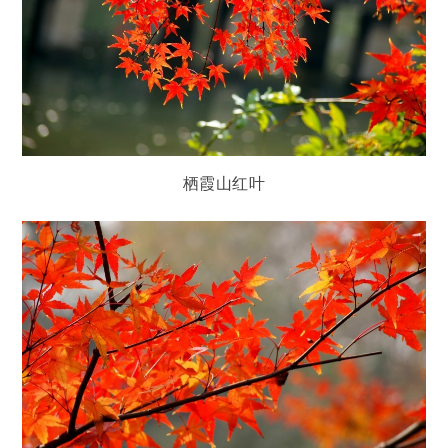
栖霞山红叶