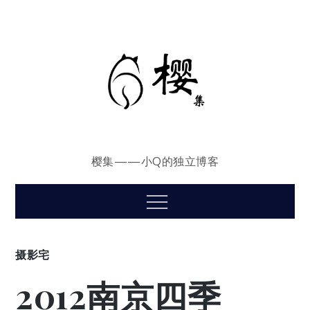
Skip
to
content
樱集——小Q的独立博客
Menu
摄影宅
2012南京四季