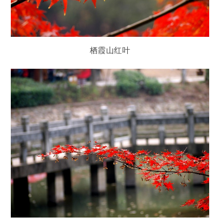
栖霞山红叶