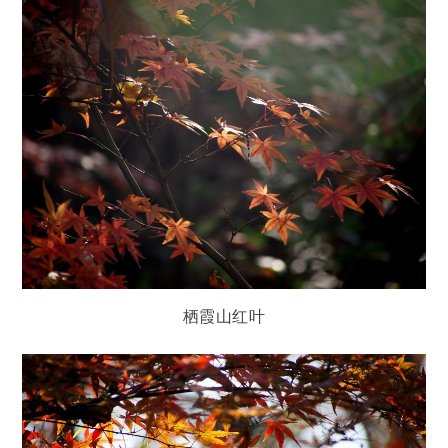
栖霞山红叶