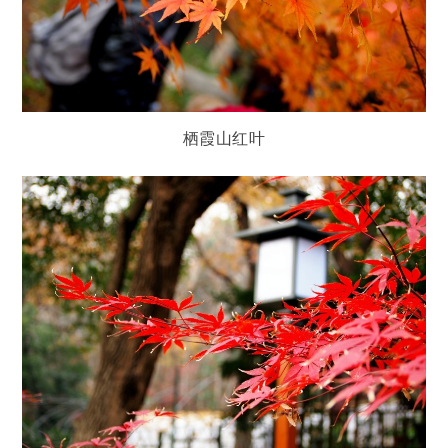
栖霞山红叶