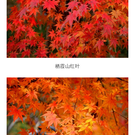
栖霞山红叶