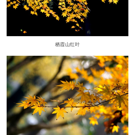
栖霞山红叶