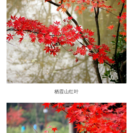
栖霞山红叶