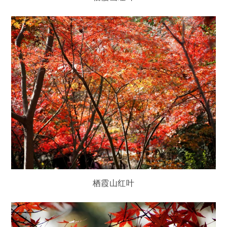
栖霞山红叶