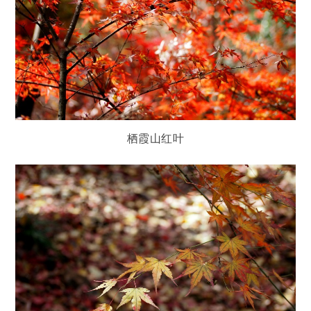
栖霞山红叶