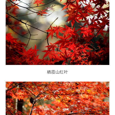
栖霞山红叶