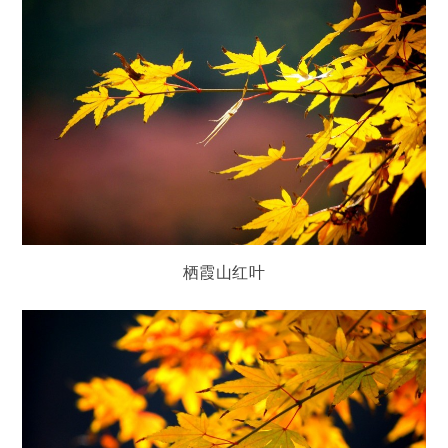
栖霞山红叶