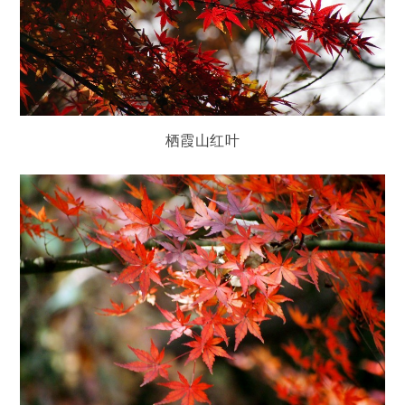
栖霞山红叶