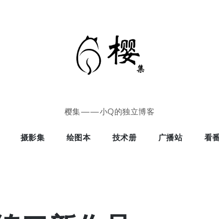
樱集——小Q的独立博客
摄影集
绘图本
技术册
广播站
看