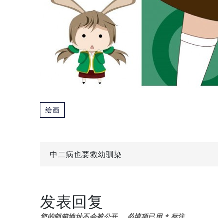
绘画
文
中二病也要救幼驯染
章
发表回复
导
您的邮箱地址不会被公开。
必填项已用
*
标注