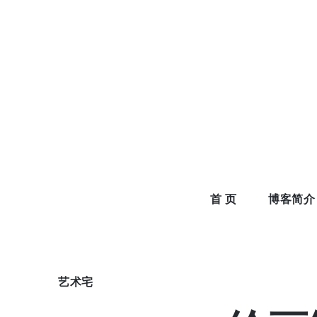
Skip
to
content
首 页
博客简介
艺术宅