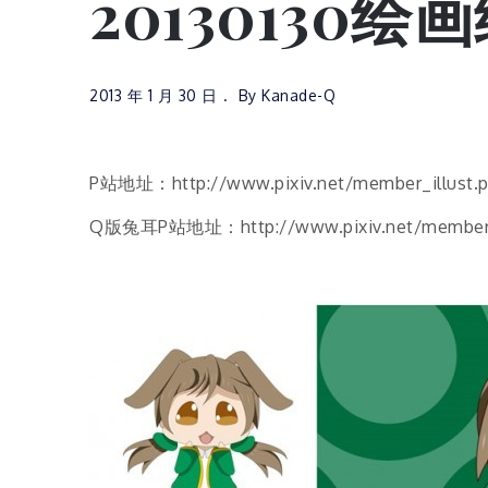
20130130
2013 年 1 月 30 日
By
Kanade-Q
P站地址：http://www.pixiv.net/member_illust.
Q版兔耳P站地址：http://www.pixiv.net/member_ill