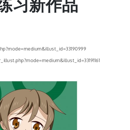
绘画练习新作品
php?mode=medium&illust_id=33190999
ust.php?mode=medium&illust_id=33191161