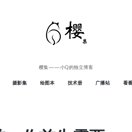
樱集——小Q的独立博客
摄影集
绘图本
技术册
广播站
看