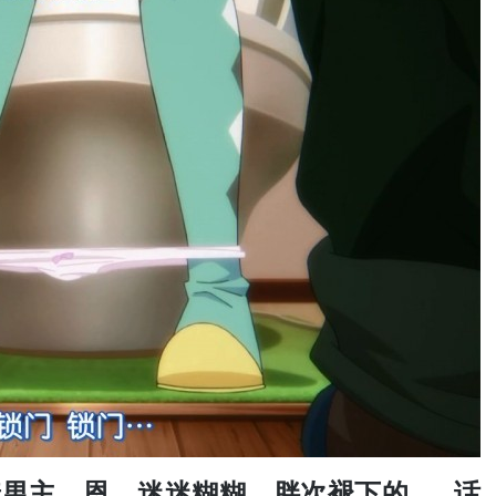
男主，恩，迷迷糊糊，胖次褪下的……话