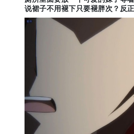
说裙子不用褪下只要褪胖次？反