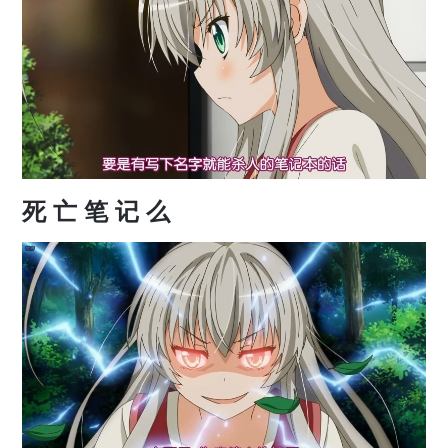
死 亡 笔 记 么