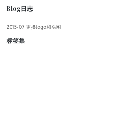
Blog日志
2015-07 更换logo和头图
标签集
cos
lumia
Lumia 820
photoshop
windows
wp8
云南
人像
动漫
博客娘
厦门
吐槽
圆神
壁纸
客机
感受
摄影
教程
新番
月亮
月刊少女野崎君
枣铃
樱花
满月
漫展
猫
玄武湖
玩具熊
盒子人
筒隐月子
粘土
红叶
绘画
花
花草
蓝天白云
设备
软件
阿卡林
雪
静物
风景
飞机
食物
鸟