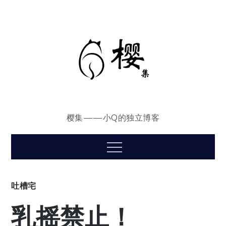
Skip
to
content
樱集——小Q的独立博客
Menu
吐槽宅
乳摇禁止！