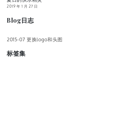
2019 年 1 月 27 日
Blog日志
2015-07 更换logo和头图
标签集
cos
lumia
Lumia 820
photoshop
windows
wp8
云南
人像
动漫
博客娘
厦门
吐槽
圆神
壁纸
客机
感受
摄影
教程
新番
月亮
月刊少女野崎君
枣铃
樱花
满月
漫展
猫
玄武湖
玩具熊
盒子人
筒隐月子
粘土
红叶
绘画
花
花草
蓝天白云
设备
软件