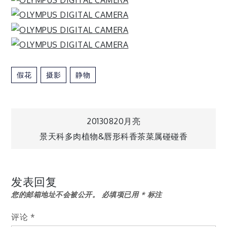
假花
摄影
静物
文
20130820月亮
景天科多肉植物&唇形科香茶菜属碰碰香
章
导
发表回复
您的邮箱地址不会被公开。
必填项已用
*
标注
航
评论
*