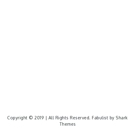
cos
lumia
Lumia 820
photoshop
windows
wp8
云南
人像
动漫
博客娘
厦门
吐槽
圆神
壁纸
客机
感受
摄影
教程
新番
月亮
月刊少女野崎君
枣铃
樱花
满月
漫展
猫
玄武湖
玩具熊
盒子人
筒隐月子
粘土
红叶
绘画
花
花草
蓝天白云
设备
软件
阿卡林
雪
静物
风景
飞机
食物
鸟
Copyright © 2019 | All Rights Reserved. Fabulist by
Shark
Themes