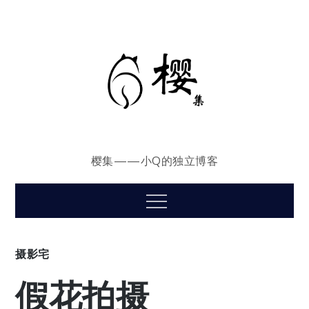
Skip
to
content
樱集——小Q的独立博客
Menu
摄影宅
假花拍摄