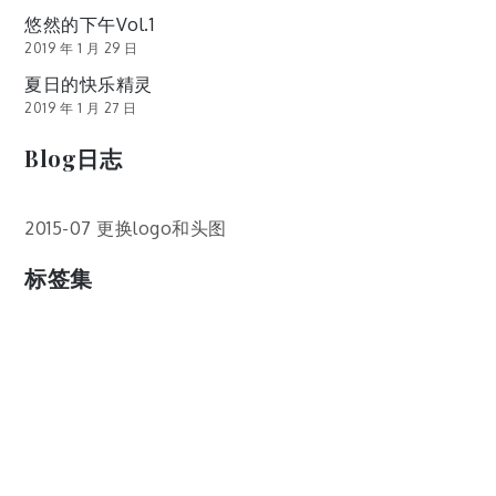
悠然的下午Vol.1
2019 年 1 月 29 日
夏日的快乐精灵
2019 年 1 月 27 日
Blog日志
2015-07 更换logo和头图
标签集
cos
lumia
Lumia 820
photoshop
windows
wp8
云南
人像
动漫
博客娘
厦门
吐槽
圆神
壁纸
客机
感受
摄影
教程
新番
月亮
月刊少女野崎君
枣铃
樱花
满月
漫展