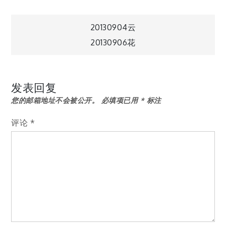
文
20130904云
20130906花
章
导
发表回复
您的邮箱地址不会被公开。
必填项已用
*
标注
航
评论
*