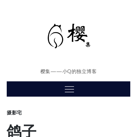
Skip
to
content
樱集——小Q的独立博客
Menu
摄影宅
鸽子