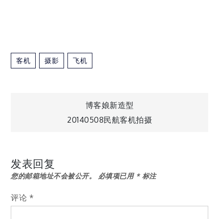
客机
摄影
飞机
文
博客娘新造型
20140508民航客机拍摄
章
导
发表回复
您的邮箱地址不会被公开。
必填项已用
*
标注
航
评论
*