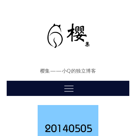
Skip
to
content
樱集——小Q的独立博客
Menu