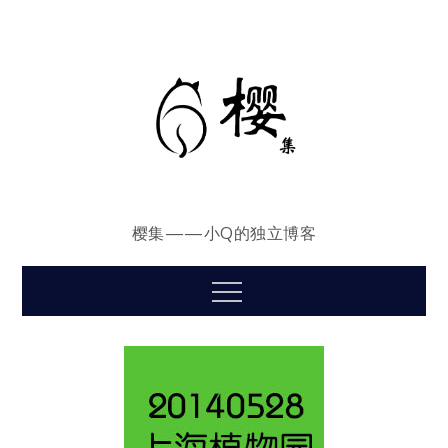
Skip
to
content
樱集——小Q的独立博客
Menu