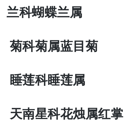
兰科蝴蝶兰属
菊科菊属蓝目菊
睡莲科睡莲属
天南星科花烛属红掌