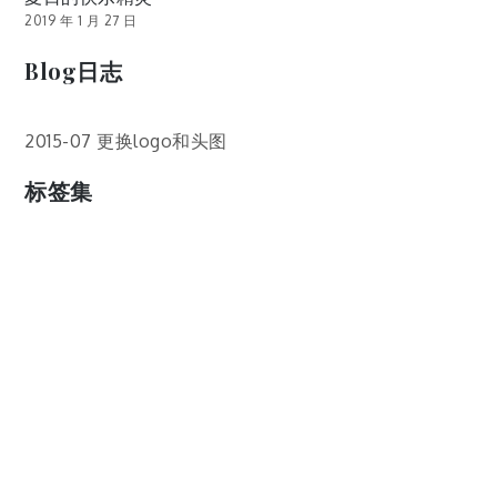
2019 年 1 月 27 日
Blog日志
2015-07 更换logo和头图
标签集
cos
lumia
Lumia 820
photoshop
windows
wp8
云南
人像
动漫
博客娘
厦门
吐槽
圆神
壁纸
客机
感受
摄影
教程
新番
月亮
月刊少女野崎君
枣铃
樱花
满月
漫展
猫
玄武湖
玩具熊
盒子人
筒隐月子
粘土
红叶
绘画
花
花草
蓝天白云
设备
软件