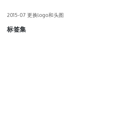
2015-07 更换logo和头图
标签集
cos
lumia
Lumia 820
photoshop
windows
wp8
云南
人像
动漫
博客娘
厦门
吐槽
圆神
壁纸
客机
感受
摄影
教程
新番
月亮
月刊少女野崎君
枣铃
樱花
满月
漫展
猫
玄武湖
玩具熊
盒子人
筒隐月子
粘土
红叶
绘画
花
花草
蓝天白云
设备
软件
阿卡林
雪
静物
风景
飞机
食物
鸟