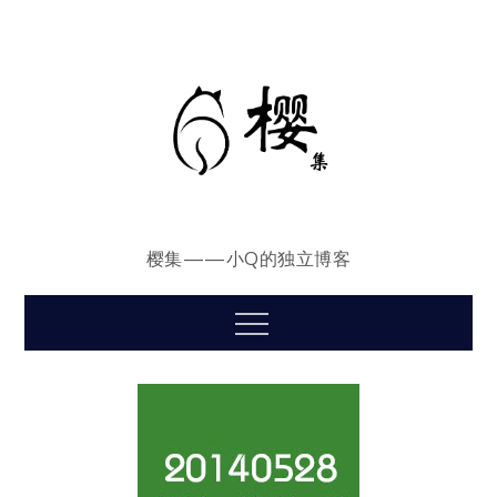
Skip
to
content
樱集——小Q的独立博客
Menu