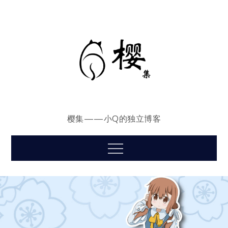
Skip
to
content
樱集——小Q的独立博客
Menu