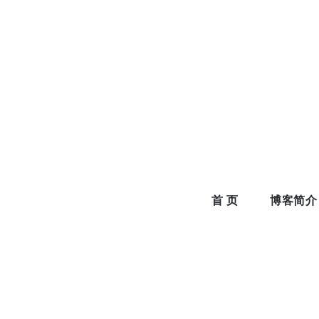
Skip
to
content
首 页
博客简介