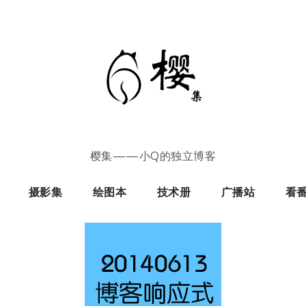
樱集——小Q的独立博客
摄影集
绘图本
技术册
广播站
看