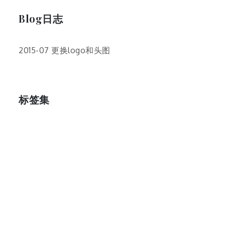
Blog日志
2015-07 更换logo和头图
标签集
cos
lumia
Lumia 820
photoshop
windows
wp8
云南
人像
动漫
博客娘
厦门
吐槽
圆神
壁纸
客机
感受
摄影
教程
新番
月亮
月刊少女野崎君
枣铃
樱花
满月