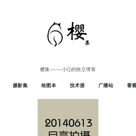
樱集——小Q的独立博客
摄影集
绘图本
技术册
广播站
看