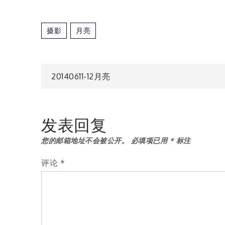
摄影
月亮
文
20140611-12月亮
章
发表回复
导
您的邮箱地址不会被公开。
必填项已用
*
标注
航
评论
*