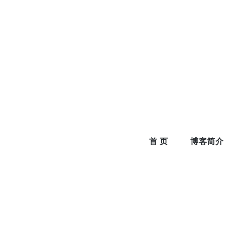
Skip
to
content
首 页
博客简介