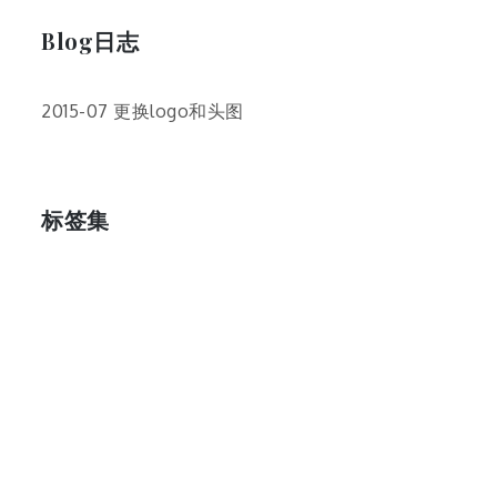
Blog日志
2015-07 更换logo和头图
标签集
cos
lumia
Lumia 820
photoshop
windows
wp8
云南
人像
动漫
博客娘
厦门
吐槽
圆神
壁纸
客机
感受
摄影
教程
新番
月亮
月刊少女野崎君
枣铃
樱花
满月