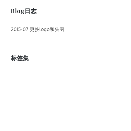
Blog日志
2015-07 更换logo和头图
标签集
cos
lumia
Lumia 820
photoshop
windows
wp8
云南
人像
动漫
博客娘
厦门
吐槽
圆神
壁纸
客机
感受
摄影
教程
新番
月亮
月刊少女野崎君
枣铃
樱花
满月