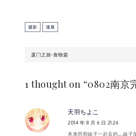
摄影
漫展
文
厦门之旅-食物篇
章
1 thought on “
0802南京
导
航
天羽ちよこ
2014 年 8 月 6 日 21:26
本来想和妹子一起去的….妹子加