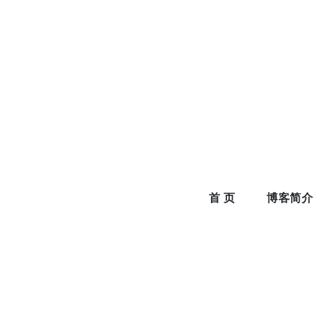
Skip
to
content
首 页
博客简介